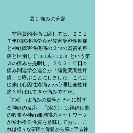
図１ 痛みの分類
非器質的疼痛に関しては、２０１
７
年国際疼痛学会が侵害受容性疼痛
と神経障害性疼痛の２つの器質的疼
nociplastic pain
痛と区別して
という第
３の痛みを提唱し、２０２１
年日本
痛み関連学会連合が「痛覚変調性疼
痛」と呼ぶことにしました。これは
従来は心因性疼痛とか心理社会性疼
痛と呼ばれてきた痛みですが、
noci
「
-」は痛みの信号とそれに対す
plastic
る神経の反応、「
」は
神経細胞
の興奮や神経細胞間のネットワーク
が変わ得る性質を意味しており、こ
れは
様々な要因で脊髄から脳に至る神