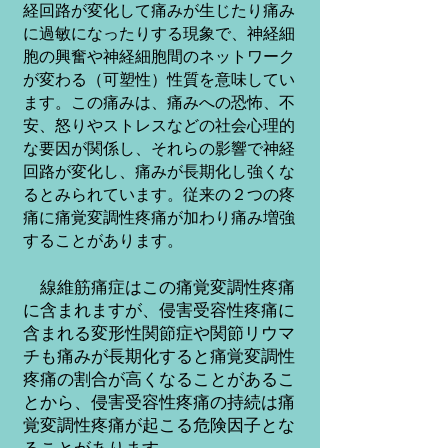
経回路が変化して痛みが生じたり痛み
に過敏になったりする現象で、
神経細
胞
の興奮や神経細胞間のネットワーク
が変わる（可塑性）性質を意味してい
ます。この痛みは、痛みへの恐怖、不
安、怒りや
ストレスなどの
社会心理的
な要因が関係し、それらの影響で神経
回路が変化し、痛みが長期化し強くな
るとみられています。従来の２つの疼
痛に痛覚変調性疼痛が加わり痛み増強
することがあります。
線維筋痛症はこの痛覚変調性疼痛
に含まれますが、侵害受容性疼痛に
含まれる変形性関節症や関節リウマ
チも痛みが長期化すると痛覚変調性
疼痛の割合が高くなることがあるこ
とから、侵害受容性疼痛の持続は痛
覚変調性疼痛が起こる危険因子とな
ることがあります。