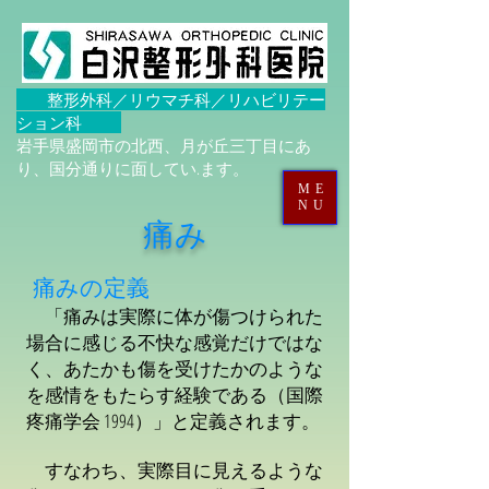
整形外科／リウマチ科／リハビリテー
ション科
岩手県盛岡市の北西、月が丘三丁目にあ
り、国分通りに面してい.ます。
ME
NU
痛み
痛みの定義
​​
「痛みは実際に体が傷つけられた
場合に感じる不快な感覚だけではな
く、あたかも傷を受けたかのような
を感情をもたらす経験である（国際
疼痛学会 1994）」と定義されます。
すなわち、実際目に見えるような