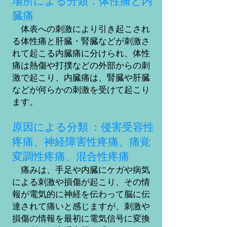
場所による分類：体性痛と内
臓痛
体表への刺激により引き起こされ
る体性痛と肝臓・腎臓などが刺激さ
れて起こる
内臓痛に分けられ、体性
痛は熱傷や打撲などの外部からの刺
激で起こり、内臓痛は、腎臓や肝臓
などが何らかの刺激を受けて起こり
ます。
原因による分類 ：侵害受容性
疼痛、神経障害性疼痛、痛覚
変調性疼痛、混合性疼痛
痛みは、手足や内臓にケガや病気
による刺激や損傷が起こり、その情
報が電気的に神経を伝わって脳に伝
達されて痛いと感じますが、刺激や
損傷の情報を最初に電気信号に変換