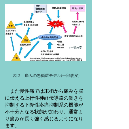
​（一部改変）
​図２ 痛みの悪循環モデル(一部改変)
また慢性痛では
末梢から痛みを脳
に伝える上行性神経伝導路の働きを
抑制する下降性疼痛抑制系の機能が
不十分となる状態が加わり、通常よ
り痛みが長く強く感じるようになり
ます。