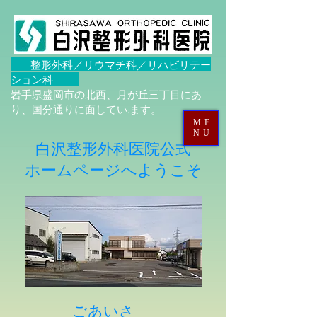
整形外科／リウマチ科／リハビリテー
ション科
岩手県盛岡市の北西、月が丘三丁目にあ
り、国分通りに面してい.ます。
ME
NU
白沢整形外科医院公式
​ホームページへようこそ
ごあいさ