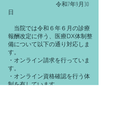
​ 令和7年9月30
日
当院では令和６年６月の診療
報酬改定に伴う、医療
体制整
DX
備について以下の通り対応しま
す。
・オンライン請求を行っていま
す。
・オンライン資格確認を行う体
制を有しています。
・医師がオンライン資格確認を
利用して取得した診療情報を発
行し、診療を行う診察室または
処置室で閲覧または活用できる
体制を有しています。
・マイナンバーカードの健康保