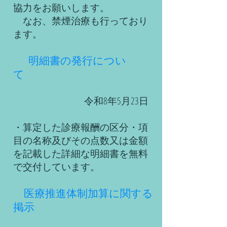
協力をお願いします。
なお、禁煙治療も行っており
ます。
明細書の発行につい
て
令和8年5月23日
・算定した診療報酬の区分・項
目の名称及びその点数又は金額
を記載した詳細な明細書を無料
で交付しています。
​ 医療推進体制加算に関する
掲示